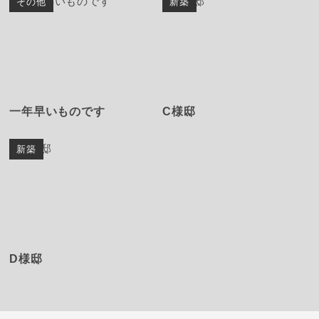
その他
新築
一年早いものです
C様邸
新築
D様邸